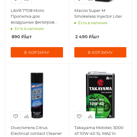
LAVR 7708 Мото
Масло Super M
Пропитка для
Smokeless Injector Liter
воздушных фильтров
Есть в наличии
400мл аэр
Есть в наличии
890
₽
/шт
2 490
₽
/шт
В КОРЗИНУ
В КОРЗИНУ
Очиститель Citrus
Takayama Mototec 3000
Electrical contact Cleaner
4T 10W-40 SL MA2 1л