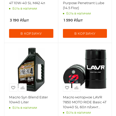
4T 10W-40 SL MA2 4л
Purpose Penetrant Lube
(14.5 FIoz)
Есть в наличии
Есть в наличии
3 190
₽
/шт
1 590
₽
/шт
В КОРЗИНУ
В КОРЗИНУ
Масло Syn Blend Ester
Масло моторное LAVR
10w40 Liter
7850 MOTO RIDE Basic 4T
10w40 SL 60л п/синт
Есть в наличии
мет.боч
Есть в наличии