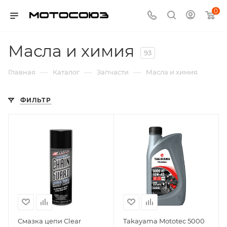
0
Масла и химия
93
—
—
—
Главная
Каталог
Запчасти
Масла и химия
ФИЛЬТР
Смазка цепи Clear
Takayama Mototec 5000