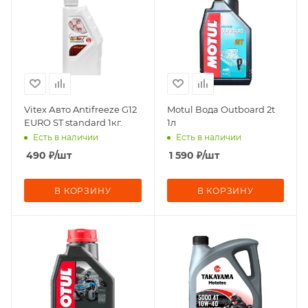
Vitex Авто Antifreeze G12
Motul Вода Outboard 2t
EURO ST standard 1кг.
1л
Есть в наличии
Есть в наличии
490
₽
/шт
1 590
₽
/шт
В КОРЗИНУ
В КОРЗИНУ