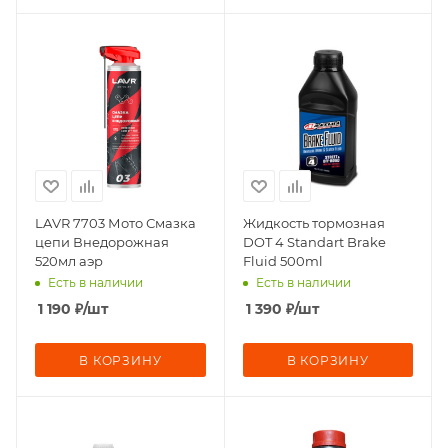
LAVR 7703 Мото Смазка
Жидкость тормозная
цепи Внедорожная
DOT 4 Standart Brake
520мл аэр
Fluid 500ml
Есть в наличии
Есть в наличии
1 190
₽
/шт
1 390
₽
/шт
В КОРЗИНУ
В КОРЗИНУ