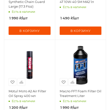
Synthetic Chain Guard
4T 10W-40 SM MA2 1л
Large (17.3 FIoz)
Есть в наличии
Есть в наличии
1 990
₽
/шт
1 490
₽
/шт
В КОРЗИНУ
В КОРЗИНУ
Motul Мото A2 Air Filter
Масло FFT Foam Filter Oil
Oil Spray 400 мл
Treatment Liter
Есть в наличии
Есть в наличии
1 200
₽
/шт
1 990
₽
/шт