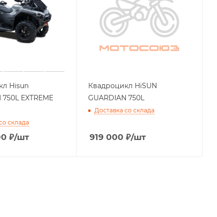
л Hisun
Квадроцикл HiSUN
 750L EXTREME
GUARDIAN 750L
Доставка со склада
со склада
00
₽
/шт
919 000
₽
/шт