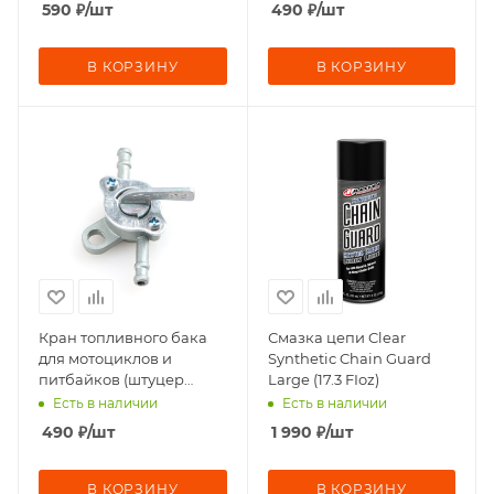
590
₽
/шт
490
₽
/шт
В КОРЗИНУ
В КОРЗИНУ
Кран топливного бака
Смазка цепи Clear
для мотоциклов и
Synthetic Chain Guard
питбайков (штуцер
Large (17.3 FIoz)
180°)Rockot-Motors
Есть в наличии
Есть в наличии
490
₽
/шт
1 990
₽
/шт
В КОРЗИНУ
В КОРЗИНУ