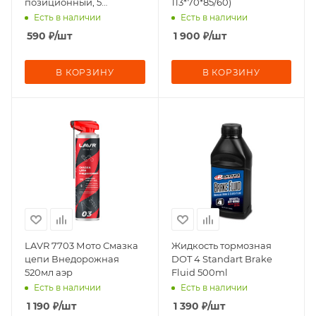
позиционный, 5
113*70*85/60)
проводов)
Есть в наличии
Есть в наличии
590
₽
/шт
1 900
₽
/шт
В КОРЗИНУ
В КОРЗИНУ
LAVR 7703 Мото Смазка
Жидкость тормозная
цепи Внедорожная
DOT 4 Standart Brake
520мл аэр
Fluid 500ml
Есть в наличии
Есть в наличии
1 190
₽
/шт
1 390
₽
/шт