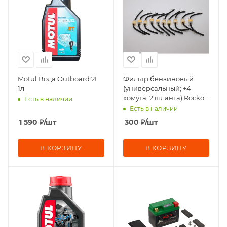
Motul Вода Outboard 2t
Фильтр бензиновый
1л
(универсальный; +4
хомута, 2 шланга) Rockot-
Есть в наличии
Motors
Есть в наличии
1 590
₽
/шт
300
₽
/шт
В КОРЗИНУ
В КОРЗИНУ