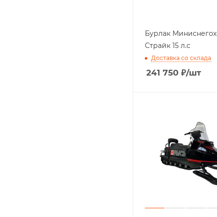
Бурлак Миниснегох
Страйк 15 л.с
Доставка со склада
241 750
₽
/шт