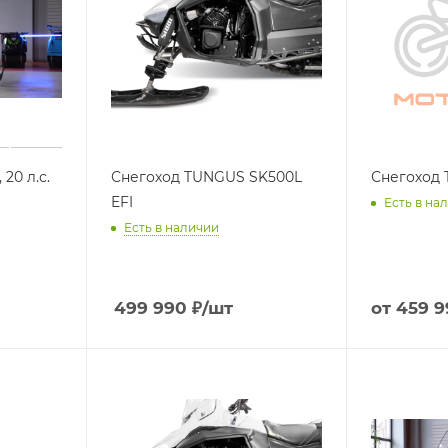
20 л.с.
Снегоход TUNGUS SK500L
Снегоход 
EFI
Есть в на
Есть в наличии
499 990
₽
/шт
от
459 9