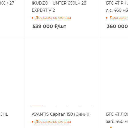
КС / 27
IKUDZO HUNTER 650LK 28
БТС 4Т РК
EXPERT V 2
л.с. 460 м3
Доставка со склада
Доставка 
539 000
₽
/шт
360 000
 JHL
AVANTIS Capitan 150 (Синий)
БТС 4Т ЛОНГ
зап., 460 м
Доставка со склада