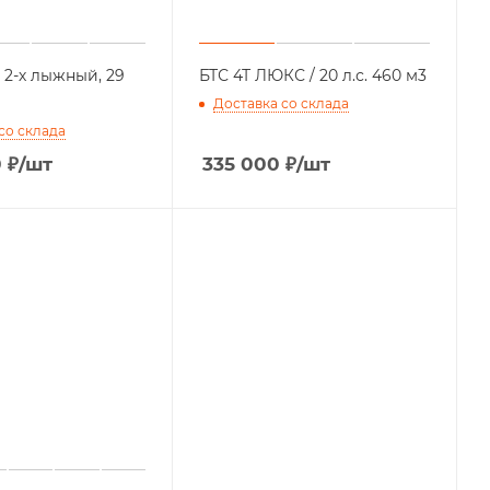
 2-х лыжный, 29
БТС 4Т ЛЮКС / 20 л.с. 460 м3
Доставка со склада
со склада
0
₽
/шт
335 000
₽
/шт