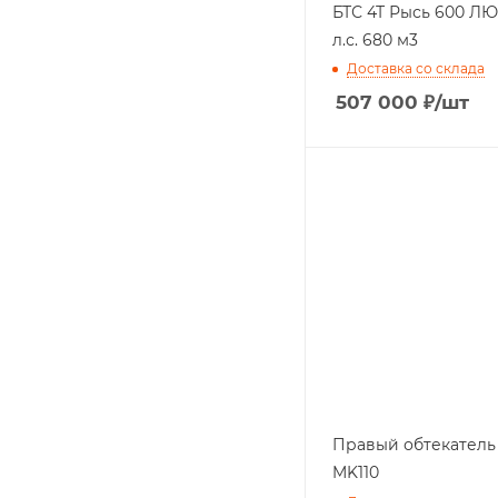
БТС 4Т Рысь 600 ЛЮ
л.с. 680 м3
Доставка со склада
507 000
₽
/шт
Правый обтекатель
MK110