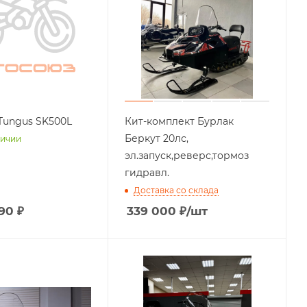
Tungus SK500L
Кит-комплект Бурлак
Беркут 20лс,
личии
эл.запуск,реверс,тормоз
гидравл.
Доставка со склада
90 ₽
339 000
₽
/шт