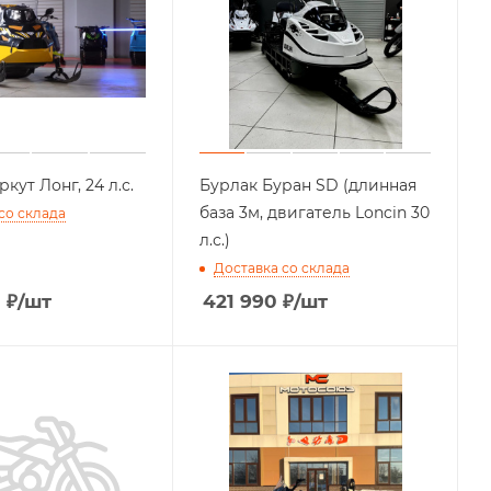
кут Лонг, 24 л.с.
Бурлак Буран SD (длинная
база 3м, двигатель Loncin 30
со склада
л.с.)
Доставка со склада
0
₽
/шт
421 990
₽
/шт