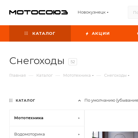
Новокузнецк
КАТАЛОГ
АКЦИИ
Снегоходы
52
—
—
—
Главная
Каталог
Мототехника
Снегоходы
По умолчанию (убывание
КАТАЛОГ
Мототехника
Водомоторика