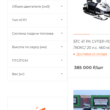
Объем двигателя (см3)
Тип КПП
Система подачи топлива
БТС 4Т РК СУПЕР-Л
Высота по седлу (мм)
ЛЮКС/ 20 л.с. 460 м
Доставка со склада
ПТС/ПСМ
385 000
₽
/шт
Вес (кг)