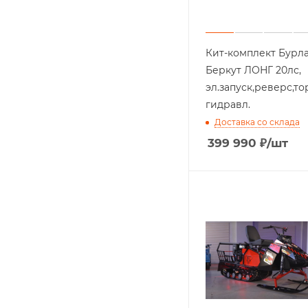
Кит-комплект Бурл
Беркут ЛОНГ 20лс,
эл.запуск,реверс,т
гидравл.
Доставка со склада
399 990
₽
/шт