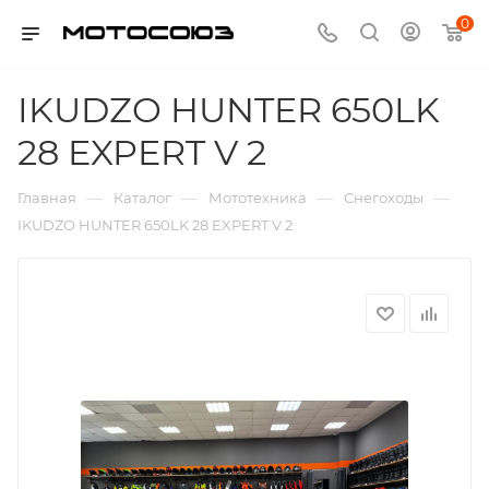
0
IKUDZO HUNTER 650LK
28 EXPERT V 2
—
—
—
—
Главная
Каталог
Мототехника
Снегоходы
IKUDZO HUNTER 650LK 28 EXPERT V 2