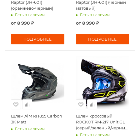
Raptor (JH-601)
Raptor (JH-601) (черный
(оранжево-черный)
матовый)
Есть в наличии
Есть в наличии
от
8 990 ₽
от
8 990 ₽
ПОДРОБНЕЕ
ПОДРОБНЕЕ
Шлем AiM RH855 Carbon
Шлем кроссовый
3K Matt
ROCKOT RM-217 Unit GL
(серый/зеленый/черный
Есть в наличии
глянцевый)
Есть в наличии