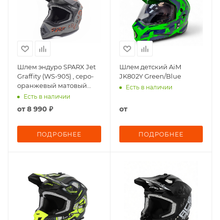
Шлем эндуро SPARX Jet
Шлем детский AiM
Graffity (WS-905) , серо-
JK802Y Green/Blue
оранжевый матовый
Есть в наличии
люминесцентный
Есть в наличии
от
8 990 ₽
от
ПОДРОБНЕЕ
ПОДРОБНЕЕ