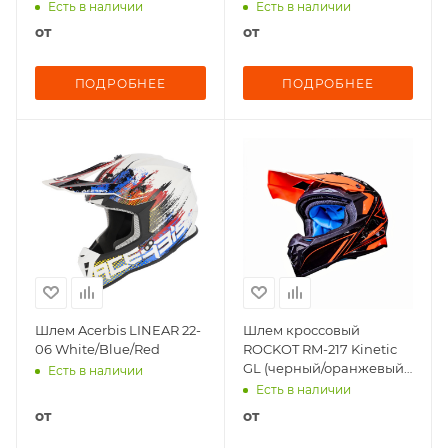
Есть в наличии
Есть в наличии
от
от
ПОДРОБНЕЕ
ПОДРОБНЕЕ
Шлем Acerbis LINEAR 22-
Шлем кроссовый
06 White/Blue/Red
ROCKOT RM-217 Kinetic
GL (черный/оранжевый
Есть в наличии
глянцевый)
Есть в наличии
от
от