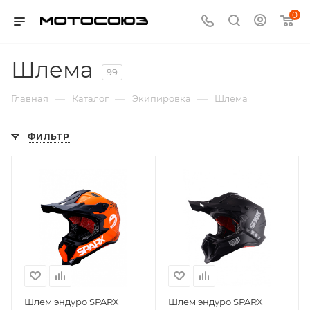
0
Шлема
99
—
—
—
Главная
Каталог
Экипировка
Шлема
ФИЛЬТР
Шлем эндуро SPARX
Шлем эндуро SPARX