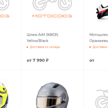
Шлем AiM JK803S
Мотошлем 
Yellow/Black
Оранжевы
Доставка со склада
Доставка 
от
7 990 ₽
от