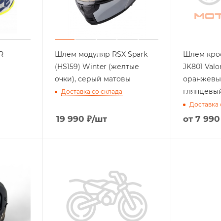
R
Шлем модуляр RSX Spark
Шлем кро
(HS159) Winter (желтые
JK801 Valo
очки), серый матовы
оранжевы
глянцевы
Доставка со склада
Доставка 
19 990
₽
/шт
от
7 990