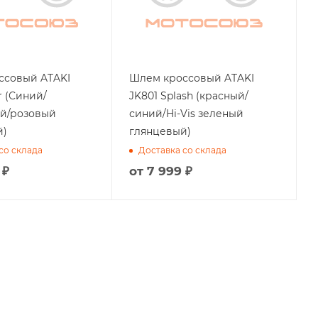
ссовый ATAKI
Шлем кроссовый ATAKI
r (Синий/
JK801 Splash (красный/
й/розовый
синий/Hi-Vis зеленый
й)
глянцевый)
со склада
Доставка со склада
 ₽
от
7 999 ₽