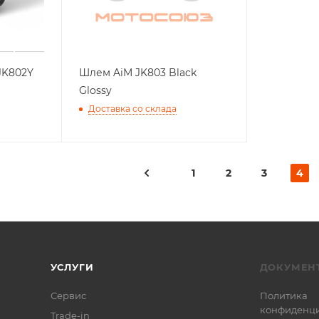
JK802Y
Шлем AiM JK803 Black
Glossy
Доставка со склада
1
2
3
4
УСЛУГИ
ДОКУМЕН
Сервис
Политика
конфиденци
Trade-in