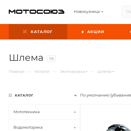
Новокузнецк
КАТАЛОГ
АКЦИИ
Шлема
98
—
—
—
Главная
Каталог
Экипировка
Шлема
По умолчанию (убывание
КАТАЛОГ
Мототехника
Водомоторика