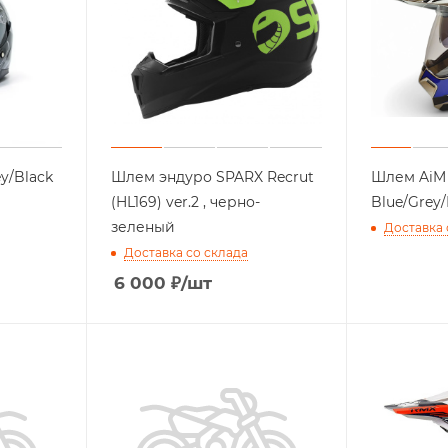
y/Black
Шлем эндуро SPARX Recrut
Шлем AiM
(HL169) ver.2 , черно-
Blue/Grey/
зеленый
Доставка 
Доставка со склада
6 000
₽
/шт