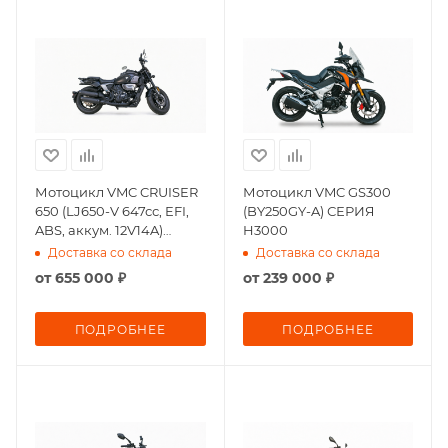
Мотоцикл VMC CRUISER
Мотоцикл VMC GS300
650 (LJ650-V 647сс, EFI,
(BY250GY-A) СЕРИЯ
ABS, аккум. 12V14A)
H3000
СЕРИЯ LG6500
Доставка со склада
Доставка со склада
от
655 000 ₽
от
239 000 ₽
ПОДРОБНЕЕ
ПОДРОБНЕЕ