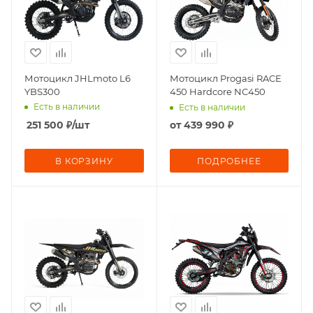
Мотоцикл JHLmoto L6
Мотоцикл Progasi RACE
YBS300
450 Hardcore NC450
Есть в наличии
Есть в наличии
251 500
₽
/шт
от
439 990 ₽
В КОРЗИНУ
ПОДРОБНЕЕ