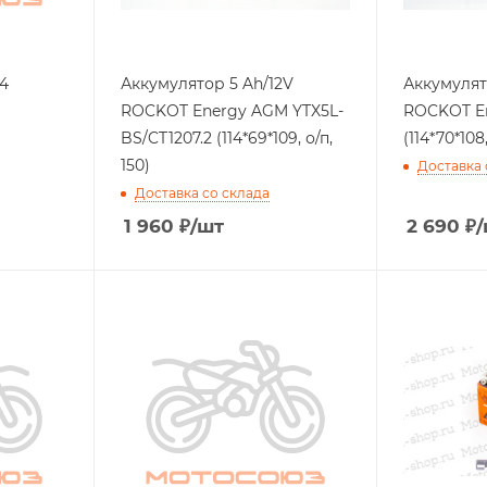
4
Аккумулятор 5 Ah/12V
Аккумулятор 7 A
ROCKOT Energy AGM YTX5L-
ROCKOT E
BS/CT1207.2 (114*69*109, о/п,
(114*70*108,
150)
Доставка 
Доставка со склада
1 960
₽
/шт
2 690
₽
/