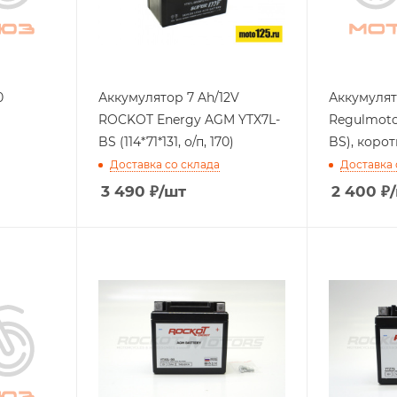
0
Аккумулятор 7 Ah/12V
Аккумулят
ROCKOT Energy AGM YTX7L-
Regulmoto
BS (114*71*131, о/п, 170)
BS), коро
Доставка со склада
Доставка 
3 490
₽
/шт
2 400
₽