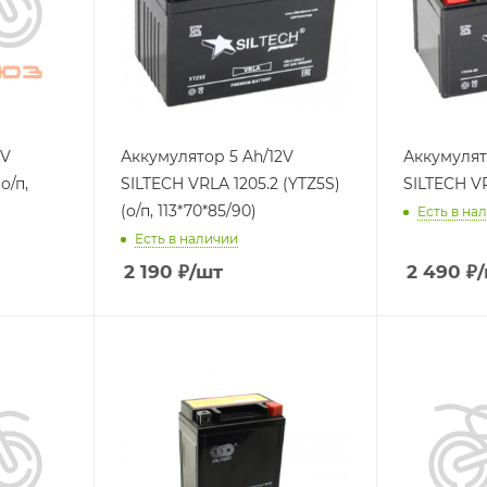
Аккумулятор 5 Ah/12V
Аккумулятор 7 A
о/п,
SILTECH VRLA 1205.2 (YTZ5S)
SILTECH VR
(о/п, 113*70*85/90)
Есть в на
Есть в наличии
2 190
₽
/шт
2 490
₽