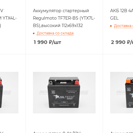
Аккумулятор стартерный
АКБ 12В 4А
 YTX4L-
Regulmoto TF7ER-BS (YTX7L-
GEL
)
BS),высокий 112x69x132
Доставка 
Доставка со склада
1 990
₽
/шт
2 990
₽
/