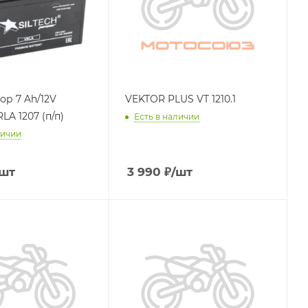
h/12V
VEKTOR PLUS VT 1210.1
LA 1207 (п/п)
Есть в наличии
личии
/шт
3 990
₽
/шт