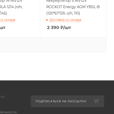
ор 14 Ah/12V
Аккумулятор 5 Ah/12V
LA 1214 (п/п,
ROCKOT Energy AGM YB5L-B
145)
(120*61*129, о/п, 110)
со склада
Доставка со склада
шт
2 390
₽
/шт
ТЫ
ПОДПИСАТЬСЯ НА РАССЫЛКУ
альности