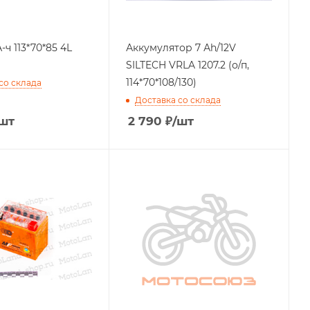
-ч 113*70*85 4L
Аккумулятор 7 Аh/12V
SILTECH VRLA 1207.2 (о/п,
114*70*108/130)
со склада
Доставка со склада
шт
2 790
₽
/шт