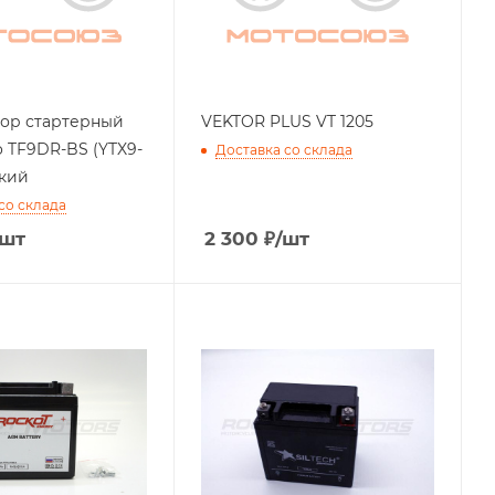
ор стартерный
VEKTOR PLUS VT 1205
 TF9DR-BS (YTX9-
Доставка со склада
ткий
со склада
/шт
2 300
₽
/шт