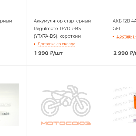
ерный
Аккумулятор стартерный
АКБ 12В 4А
S
Regulmoto TF7DR-BS
GEL
(YTX7A-BS), короткий
Доставка 
Доставка со склада
1 990
₽
/шт
2 990
₽
/