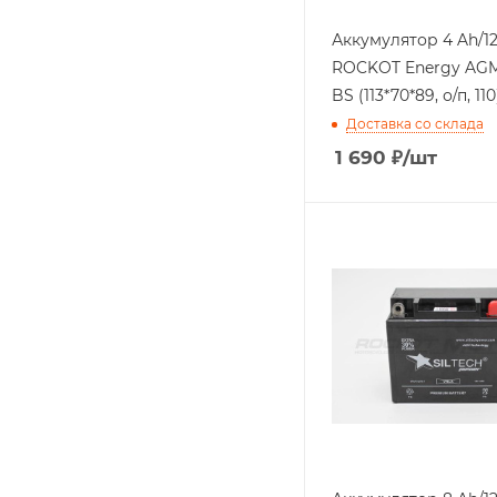
Аккумулятор 4 Ah/12V
ROCKOT Energy AGM
BS (113*70*89, о/п, 110
Доставка со склада
1 690
₽
/шт