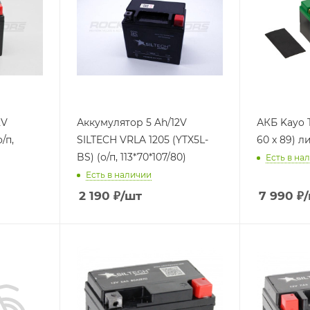
Аккумулятор 5 Ah/12V
АКБ Kayo T2
/п,
SILTECH VRLA 1205 (YTX5L-
60 х 89) л
BS) (о/п, 113*70*107/80)
Есть в на
Есть в наличии
2 190
₽
/шт
7 990
₽