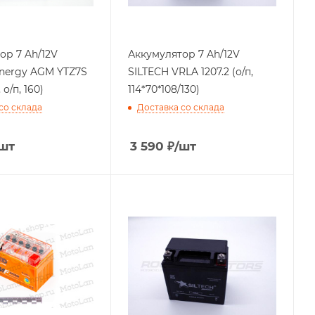
h/12V
Аккумулятор 7 Ah/12V
nergy AGM YTZ7S
SILTECH VRLA 1207.2 (о/п,
 о/п, 160)
114*70*108/130)
со склада
Доставка со склада
шт
3 590
₽
/шт