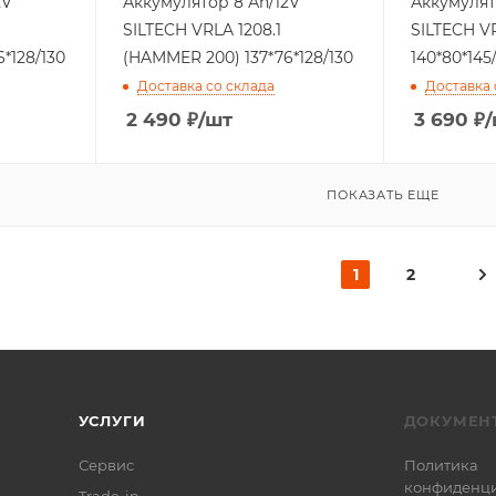
2V
Аккумулятор 8 Аh/12V
Аккумулят
SILTECH VRLA 1208.1
SILTECH VR
*128/130
(HAMMER 200) 137*76*128/130
140*80*145/
Доставка со склада
Доставка 
2 490
₽
/шт
3 690
₽
/
ПОКАЗАТЬ ЕЩЕ
1
2
УСЛУГИ
ДОКУМЕН
Сервис
Политика
конфиденци