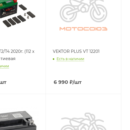
/T4 2020г. (112 х
VEKTOR PLUS VT 12201
итиевая
Есть в наличии
личии
/шт
6 990
₽
/шт