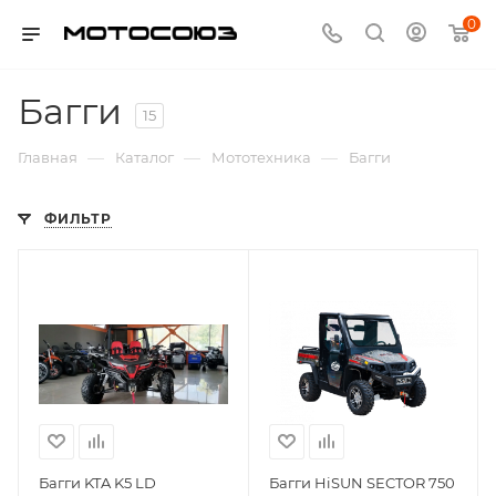
0
Багги
15
—
—
—
Главная
Каталог
Мототехника
Багги
ФИЛЬТР
Багги KTA K5 LD
Багги HiSUN SECTOR 750