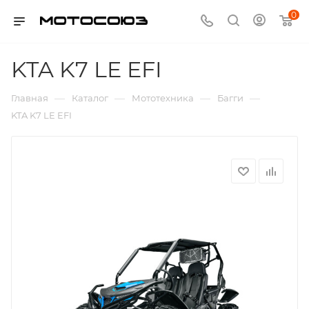
0
KTA K7 LE EFI
—
—
—
—
Главная
Каталог
Мототехника
Багги
KTA K7 LE EFI