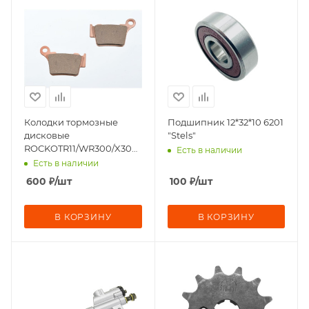
Колодки тормозные
Подшипник 12*32*10 6201
дисковые
"Stels"
ROCKOTR11/WR300/X300/R11/WR300/R7/R8,
Есть в наличии
KAYO T4,Т6 (задние)(HI-
Есть в наличии
QUALITY)
600
₽
/шт
100
₽
/шт
В КОРЗИНУ
В КОРЗИНУ