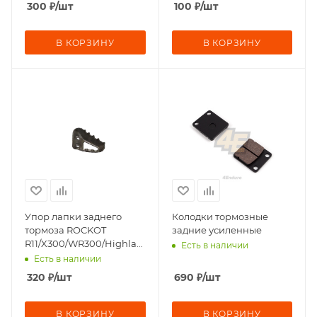
300
₽
/шт
100
₽
/шт
В КОРЗИНУ
В КОРЗИНУ
Упор лапки заднего
Колодки тормозные
тормоза ROCKOT
задние усиленные
R11/X300/WR300/Highlander
Есть в наличии
(нерж. сталь)
Есть в наличии
320
₽
/шт
690
₽
/шт
В КОРЗИНУ
В КОРЗИНУ