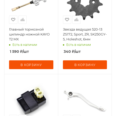
Главный тормозной
Звезда ведущая 520-13
цилиндр ножной KAYO
ZS172, Sport, ZR, SK250GY-
T2 MX
5, Holeshot, 6мм
Есть в наличии
Есть в наличии
1 590
₽
/шт
340
₽
/шт
В КОРЗИНУ
В КОРЗИНУ