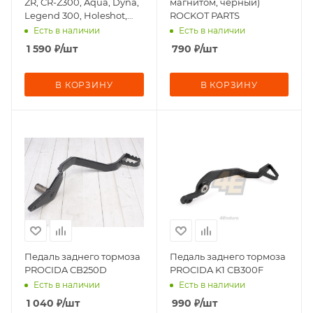
ZR, CR-Z300, Aqua, Dyna,
магнитом, черный)
Legend 300, Holeshot,
ROCKOT PARTS
Crosstrec, Sport 003pro, 4
Есть в наличии
Есть в наличии
кла
1 590
₽
/шт
790
₽
/шт
В КОРЗИНУ
В КОРЗИНУ
Педаль заднего тормоза
Педаль заднего тормоза
PROCIDA CB250D
PROCIDA K1 CB300F
Есть в наличии
Есть в наличии
1 040
₽
/шт
990
₽
/шт