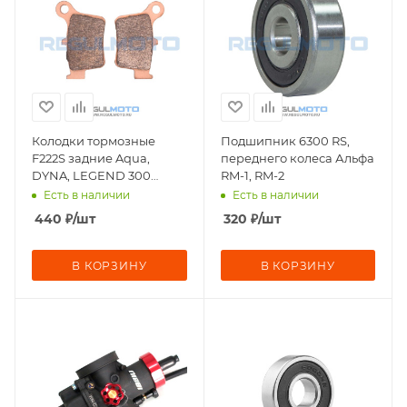
Колодки тормозные
Подшипник 6300 RS,
F222S задние Aqua,
переднего колеса Альфа
DYNA, LEGEND 300
RM-1, RM-2
"Sport"
Есть в наличии
Есть в наличии
440
₽
/шт
320
₽
/шт
В КОРЗИНУ
В КОРЗИНУ