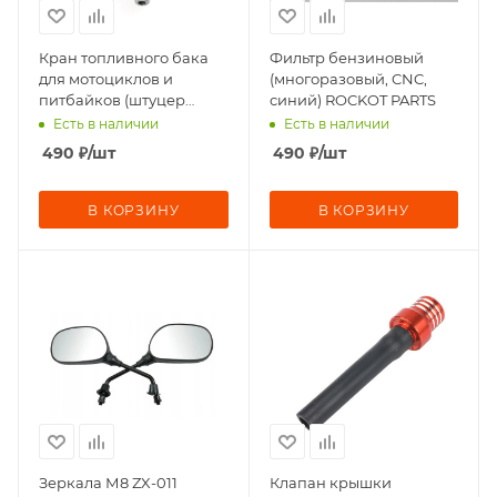
Кран топливного бака
Фильтр бензиновый
для мотоциклов и
(многоразовый, CNC,
питбайков (штуцер
синий) ROCKOT PARTS
180°)Rockot-Motors
Есть в наличии
Есть в наличии
490
₽
/шт
490
₽
/шт
В КОРЗИНУ
В КОРЗИНУ
Зеркала М8 ZX-011
Клапан крышки