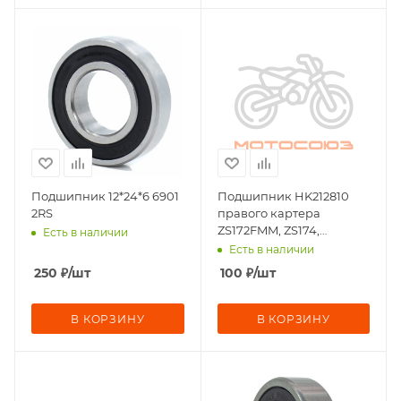
Подшипник 12*24*6 6901
Подшипник HK212810
2RS
правого картера
ZS172FMM, ZS174,
Есть в наличии
ZS167FMM PR250
Есть в наличии
игольчатый +
250
₽
/шт
100
₽
/шт
В КОРЗИНУ
В КОРЗИНУ