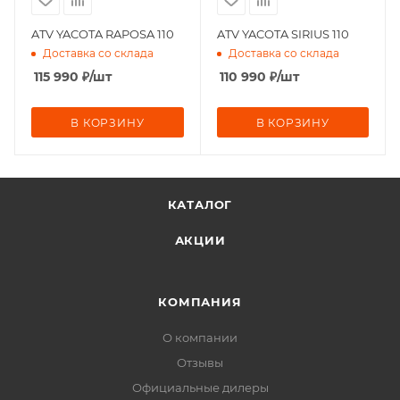
ATV YACOTA RAPOSA 110
ATV YACOTA SIRIUS 110
Доставка со склада
Доставка со склада
115 990
₽
/шт
110 990
₽
/шт
В КОРЗИНУ
В КОРЗИНУ
КАТАЛОГ
АКЦИИ
КОМПАНИЯ
О компании
Отзывы
Официальные дилеры