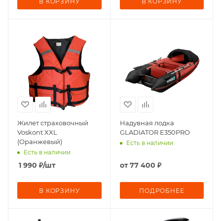
В КОРЗИНУ
В КОРЗИНУ
Жилет страховочный
Надувная лодка
Voskont XXL
GLADIATOR E350PRO
(Оранжевый)
Есть в наличии
Есть в наличии
1 990
₽
/шт
от
77 400 ₽
В КОРЗИНУ
ПОДРОБНЕЕ