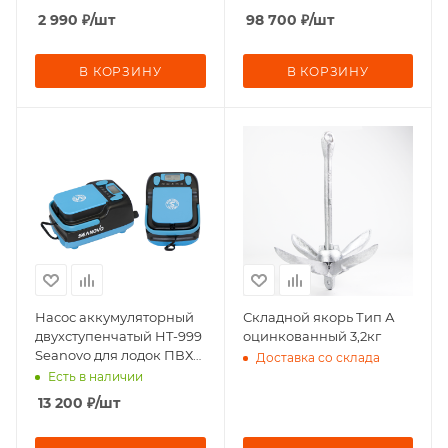
2 990
₽
/шт
98 700
₽
/шт
В КОРЗИНУ
В КОРЗИНУ
Насос аккумуляторный
Складной якорь Тип А
двухступенчатый HT-999
оцинкованный 3,2кг
Seanovo для лодок ПВХ
Доставка со склада
(0,34-1,38 атм)
Есть в наличии
13 200
₽
/шт