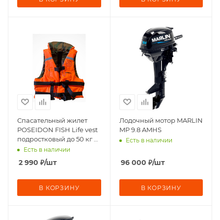
Спасательный жилет
Лодочный мотор MARLIN
POSEIDON FISH Life vest
MP 9.8 AMHS
подростковый до 50 кг с
Есть в наличии
подголовником ГИМС,
Есть в наличии
Беларусь
2 990
₽
/шт
96 000
₽
/шт
В КОРЗИНУ
В КОРЗИНУ