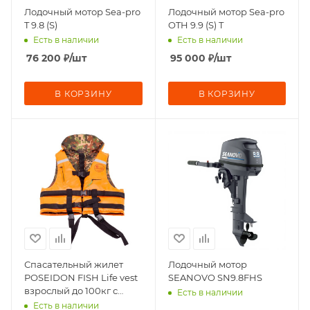
Лодочный мотор Sea-pro
Лодочный мотор Sea-pro
T 9.8 (S)
OTH 9.9 (S) T
Есть в наличии
Есть в наличии
76 200
₽
/шт
95 000
₽
/шт
В КОРЗИНУ
В КОРЗИНУ
Спасательный жилет
Лодочный мотор
POSEIDON FISH Life vest
SEANOVO SN9.8FHS
взрослый до 100кг с
Есть в наличии
подголовником
Есть в наличии