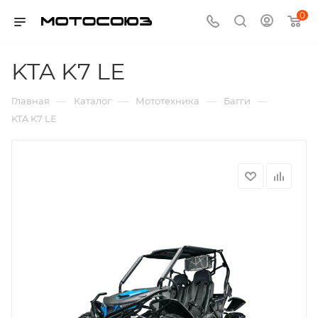
0
KTA K7 LE
—
—
—
—
Главная
Каталог
Мототехника
Багги
KTA K7 LE