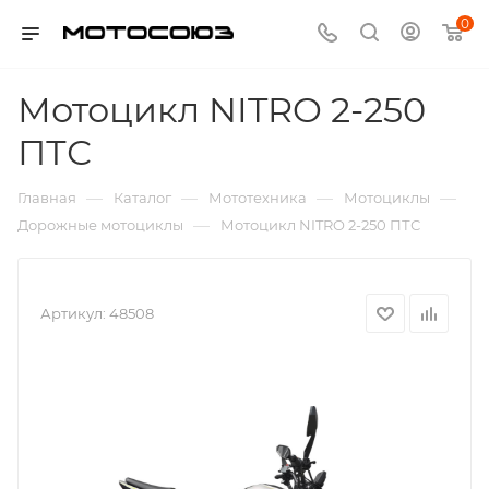
0
Мотоцикл NITRO 2-250
ПТС
—
—
—
—
Главная
Каталог
Мототехника
Мотоциклы
—
Дорожные мотоциклы
Мотоцикл NITRO 2-250 ПТС
Артикул:
48508