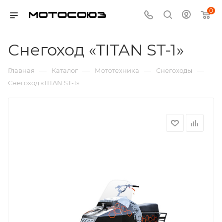
0
Снегоход «TITAN ST-1»
—
—
—
—
Главная
Каталог
Мототехника
Снегоходы
Снегоход «TITAN ST-1»