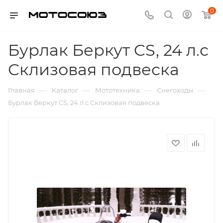
0
Бурлак Беркут CS, 24 л.с
Склизовая подвеска
—
—
—
—
Главная
Каталог
Мототехника
Снегоходы
Бурлак Беркут CS, 24 л.с Склизовая подвеска