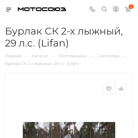
0
Бурлак СК 2-х лыжный,
29 л.с. (Lifan)
—
—
—
—
Главная
Каталог
Мототехника
Снегоходы
Бурлак СК 2-х лыжный, 29 л.с. (Lifan)