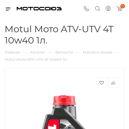
0
Motul Мото ATV-UTV 4T
10w40 1л.
—
—
—
—
Главная
Каталог
Запчасти
Масла и химия
Motul Мото ATV-UTV 4T 10w40 1л.