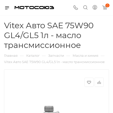
0
Vitex Авто SAE 75W90
GL4/GL5 1л - масло
трансмиссионное
—
—
—
—
Главная
Каталог
Запчасти
Масла и химия
Vitex Авто SAE 75W90 GL4/GL5 1л - масло трансмиссионное