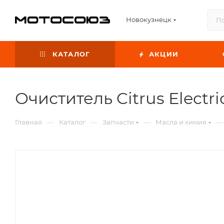
Новокузнецк
КАТАЛОГ
АКЦИИ
Очиститель Citrus Electric
—
—
—
—
Главная
Каталог
Запчасти
Масла и химия