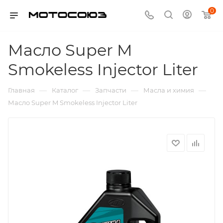
0
Масло Super M
Smokeless Injector Liter
—
—
—
—
Главная
Каталог
Запчасти
Масла и химия
Масло Super M Smokeless Injector Liter