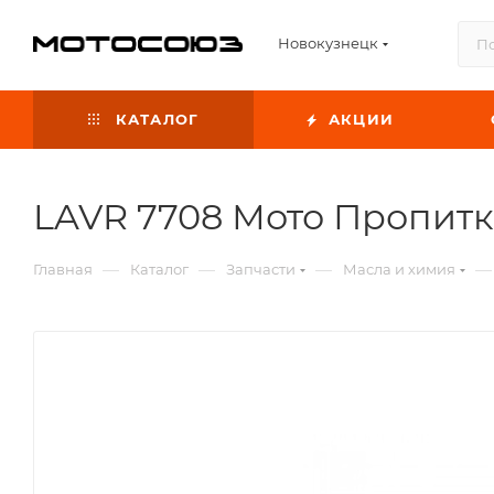
Новокузнецк
КАТАЛОГ
АКЦИИ
LAVR 7708 Мото Пропитк
—
—
—
—
Главная
Каталог
Запчасти
Масла и химия