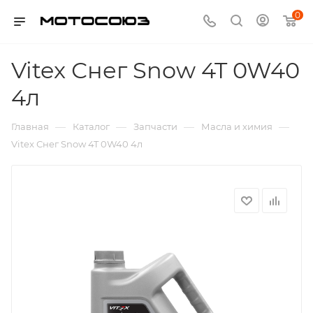
0
Vitex Снег Snow 4T 0W40
4л
—
—
—
—
Главная
Каталог
Запчасти
Масла и химия
Vitex Снег Snow 4T 0W40 4л