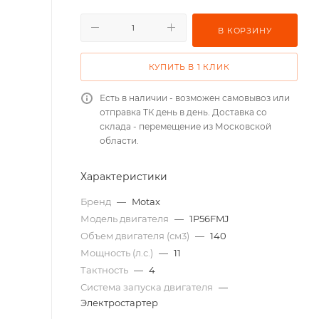
В КОРЗИНУ
КУПИТЬ В 1 КЛИК
Есть в наличии - возможен самовывоз или
отправка ТК день в день. Доставка со
склада - перемещение из Московской
области.
Характеристики
Бренд
—
Motax
Модель двигателя
—
1P56FMJ
Объем двигателя (см3)
—
140
Мощность (л.с.)
—
11
Тактность
—
4
Система запуска двигателя
—
Электростартер