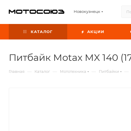
Новокузнецк
КАТАЛОГ
АКЦИИ
Питбайк Motax MX 140 (1
—
—
—
—
Главная
Каталог
Мототехника
Питбайки