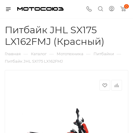
0
Питбайк JHL SX175
LX162FMJ (Красный)
—
—
—
—
Главная
Каталог
Мототехника
Питбайки
Питбайк JHL SX175 LX162FMJ