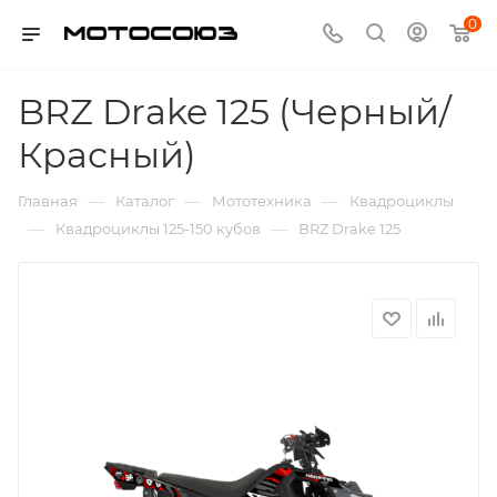
0
BRZ Drake 125 (Черный/
Красный)
—
—
—
Главная
Каталог
Мототехника
Квадроциклы
—
—
Квадроциклы 125-150 кубов
BRZ Drake 125