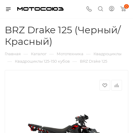
0
BRZ Drake 125 (Черный/
Красный)
—
—
—
Главная
Каталог
Мототехника
Квадроциклы
—
—
Квадроциклы 125-150 кубов
BRZ Drake 125