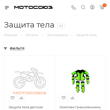
0
Защита тела
42
—
—
—
Главная
Каталог
Экипировка
Защита тела
ФИЛЬТР
Защита тела детская
Комплект (наколенники,