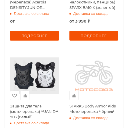
(Черепаха) Acerbis
налокотники, панцирь)
DENSITY JUNIOR
SPARX BA10 K (зеленый)
Black/Yellow
Доставка со склада
Доставка со склада
от
от
3 990 ₽
ПОДРОБНЕЕ
ПОДРОБНЕЕ
Защита для тела
STARKS Body Armor Kids
(моточерепаха) YUAN DA
Моточерепаха Чёрный
Y03 (Белый)
Доставка со склада
Доставка со склада