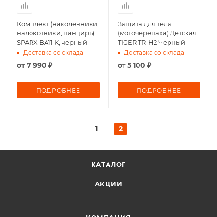
Комплект (наколенники,
Защита для тела
налокотники, панцирь)
(моточерепаха) Детская
SPARX BA11 K, черный
TIGER TR-H2 Черный
Доставка со склада
Доставка со склада
от
7 990 ₽
от
5 100 ₽
ПОДРОБНЕЕ
ПОДРОБНЕЕ
1
2
КАТАЛОГ
АКЦИИ