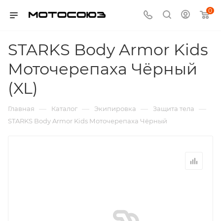
0
STARKS Body Armor Kids
Моточерепаха Чёрный
(XL)
—
—
—
—
Главная
Каталог
Экипировка
Защита тела
STARKS Body Armor Kids Моточерепаха Чёрный