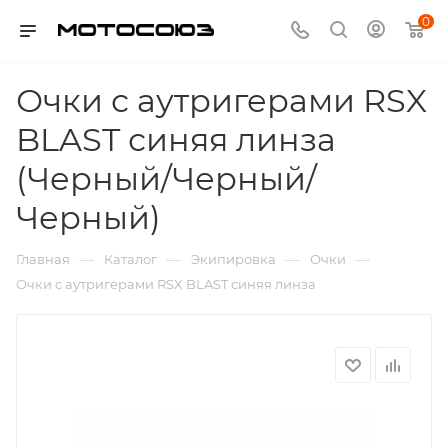
0
Очки с аутригерами RSX
BLAST синяя линза
(Черный/Черный/
Черный)
—
—
—
—
Главная
Каталог
Экипировка
Очки
Очки с аутригерами RSX BLAST синяя линза