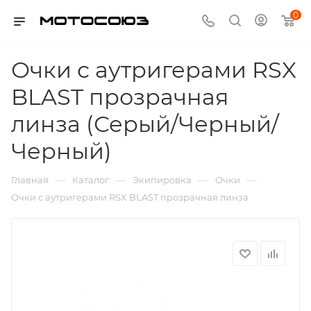
0
Очки с аутригерами RSX
BLAST прозрачная
линза (Серый/Черный/
Черный)
—
—
—
—
Главная
Каталог
Экипировка
Очки
Очки с аутригерами RSX BLAST прозрачная линза