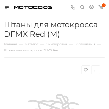
0
Штаны для мотокросса
DFMX Red (M)
—
—
—
—
Главная
Каталог
Экипировка
Мотоштаны
Штаны для мотокросса DFMX Red