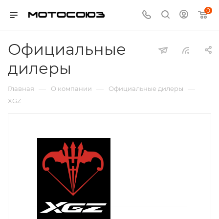
0
Официальные
дилеры
—
—
—
Главная
О компании
Официальные дилеры
XGZ