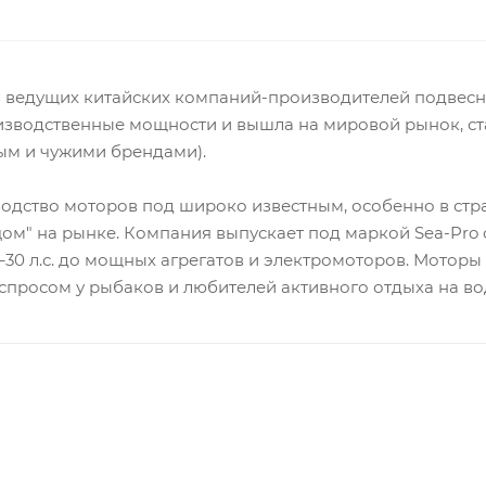
 из ведущих китайских компаний-производителей подвес
роизводственные мощности и вышла на мировой рынок, 
ым и чужими брендами).
одство моторов под широко известным, особенно в стр
ицом" на рынке. Компания выпускает под маркой Sea-Pro
5–30 л.с. до мощных агрегатов и электромоторов. Мотор
спросом у рыбаков и любителей активного отдыха на во