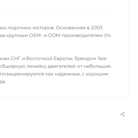
ных лодочных моторов. Основанная в 2003
став крупным OEM- и ODM-производителем (то
анах СНГ и Восточной Европы, брендом Sea-
 обширную линейку двигателей: от небольших
ы позиционируются как надежные, с хорошим
де.