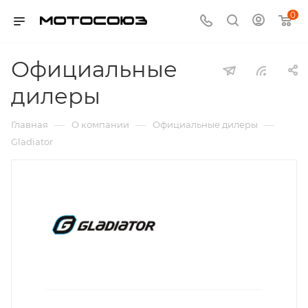
0
Официальные
дилеры
—
—
—
Главная
О компании
Официальные дилеры
Gladiator