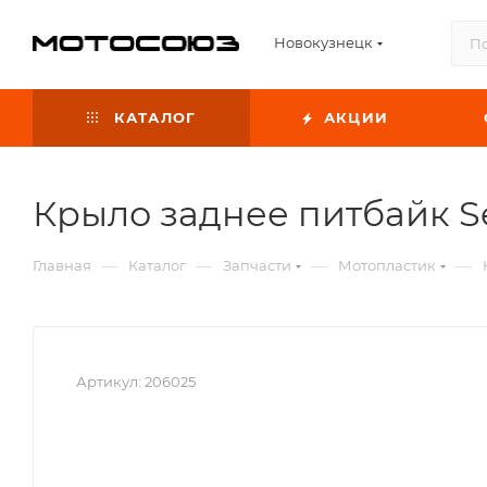
Новокузнецк
КАТАЛОГ
АКЦИИ
Крыло заднее питбайк S
—
—
—
—
Главная
Каталог
Запчасти
Мотопластик
Артикул:
206025