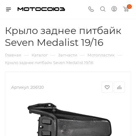
0
Крыло заднее питбайк
Seven Medalist 19/16
—
—
—
—
Главная
Каталог
Запчасти
Мотопластик
Крыло заднее питбайк Seven Medalist 19/16
Артикул:
206120