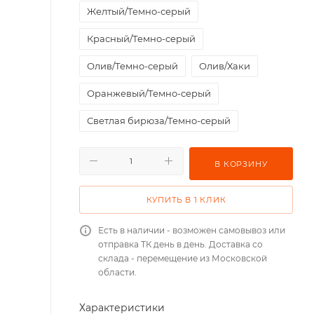
Желтый/Темно-серый
Красный/Темно-серый
Олив/Темно-серый
Олив/Хаки
Оранжевый/Темно-серый
Светлая бирюза/Темно-серый
Серый/Синий
Серый/Темно-серый
В КОРЗИНУ
Серый/Хаки
КУПИТЬ В 1 КЛИК
Темная бирюза/Темно-серый
Есть в наличии - возможен самовывоз или
отправка ТК день в день. Доставка со
склада - перемещение из Московской
области.
Характеристики