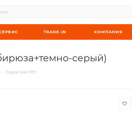
СЕРВИС
TRADE-IN
КОМПАНИЯ
 бирюза+темно-серый)
—
Лодка Скат-370