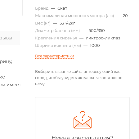
Бренд
—
Скат
Максимальная мощность мотора (л.с)
—
20
Вес (кг)
—
53+/-2кг
Диаметр балона (мм)
—
500/350
Крепления сиденья
—
ликтрос–ликпаз
ТЗЫВЫ
Ширина кокпита (мм)
—
1000
Все характеристики
рину,
Выберите в шапке сайта интересующий вас
ке
город, чтобы увидеть актуальные остатки по
нему.
ки имеет
Нужна консультация?