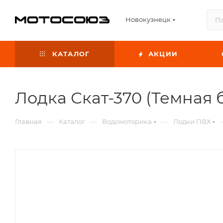
Новокузнецк
КАТАЛОГ
АКЦИИ
Лодка Скат-370 (Темная
—
—
—
Главная
Каталог
Водомоторика
Лодки ПВХ