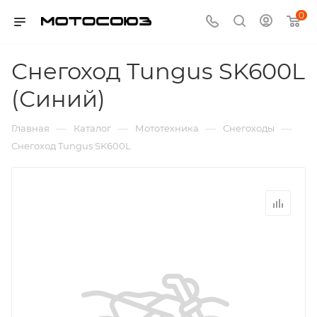
0
Снегоход Tungus SK600L
(Синий)
—
—
—
—
Главная
Каталог
Мототехника
Снегоходы
Снегоход Tungus SK600L