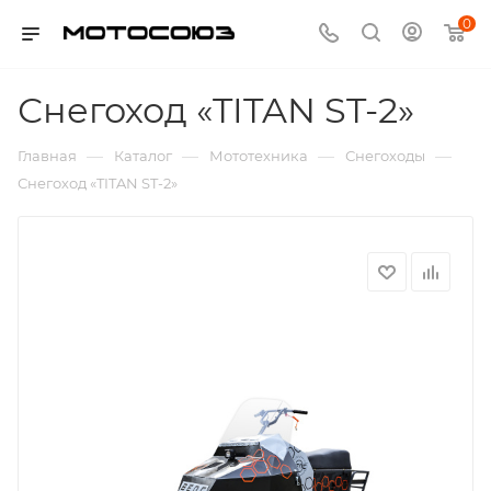
0
Снегоход «TITAN ST-2»
—
—
—
—
Главная
Каталог
Мототехника
Снегоходы
Снегоход «TITAN ST-2»