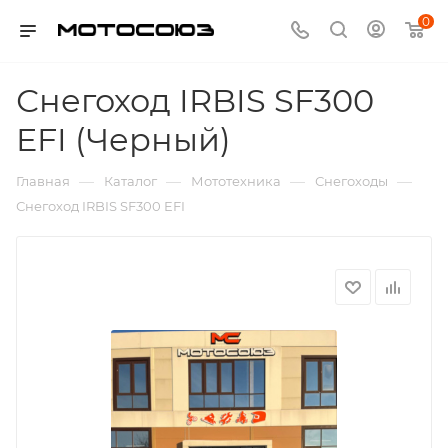
0
Снегоход IRBIS SF300
EFI (Черный)
—
—
—
—
Главная
Каталог
Мототехника
Снегоходы
Снегоход IRBIS SF300 EFI