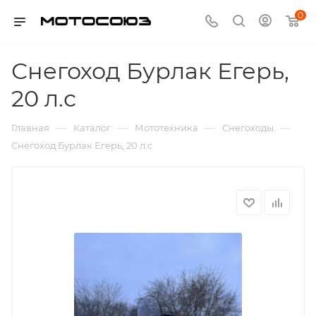
0
Снегоход Бурлак Егерь,
20 л.с
—
—
—
—
Главная
Каталог
Мототехника
Снегоходы
Снегоход Бурлак Егерь, 20 л.с