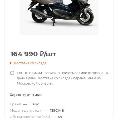
164 990
₽
/шт
Доставка со склада
Есть в наличии - возможен самовывоз или отправка ТК
день в день. Доставка со склада - перемещение из
Московской области.
Характеристики
Бренд
—
Jilang
Модель двигателя
—
139QMB
Объем двигателя (см3)
—
49