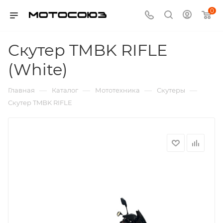
0
Скутер TMBK RIFLE
(White)
—
—
—
—
Главная
Каталог
Мототехника
Скутеры
Скутер TMBK RIFLE