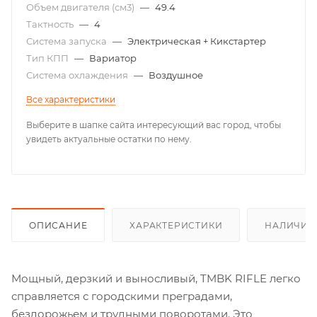
Объем двигателя (см3)
—
49.4
Тактность
—
4
Система запуска
—
Электрическая + Кикстартер
Тип КПП
—
Вариатор
Система охлаждения
—
Воздушное
Все характеристики
Выберите в шапке сайта интересующий вас город, чтобы
увидеть актуальные остатки по нему.
ОПИСАНИЕ
ХАРАКТЕРИСТИКИ
НАЛИЧИЕ
Мощный, дерзкий и выносливый, TMBK RIFLE легко
справляется с городскими преградами,
бездорожьем и трудными поворотами. Это