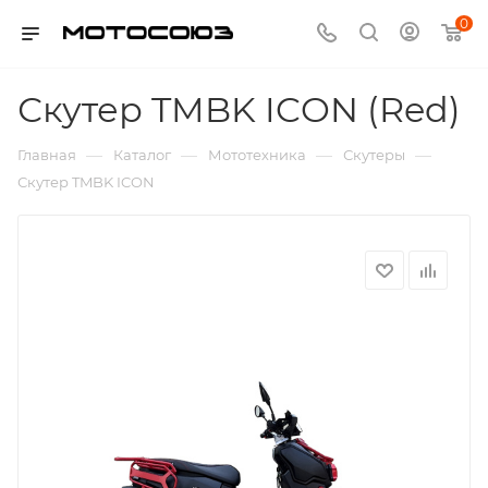
0
Скутер TMBK ICON (Red)
—
—
—
—
Главная
Каталог
Мототехника
Скутеры
Скутер TMBK ICON