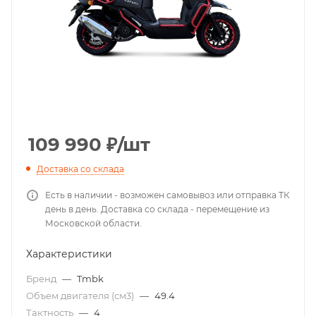
109 990
₽
/шт
Доставка со склада
Есть в наличии - возможен самовывоз или отправка ТК
день в день. Доставка со склада - перемещение из
Московской области.
Характеристики
Бренд
—
Tmbk
Объем двигателя (см3)
—
49.4
Тактность
—
4