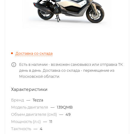
Доставка со склада
Есть в наличии - возможен самовывоз или отправка ТК
день в день. Доставка со склада - перемещение из
Московской области.
Характеристики
Бренд
—
Tezza
Модель двигателя
—
139QMB
Объем двигателя (см3)
—
49
Мощность (л.с)
—
11
Тактность
—
4