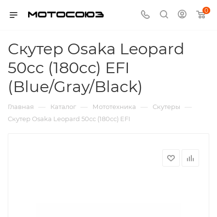
0
Скутер Osaka Leopard
50cc (180cc) EFI
(Blue/Gray/Black)
—
—
—
—
Главная
Каталог
Мототехника
Скутеры
Скутер Osaka Leopard 50cc (180cc) EFI