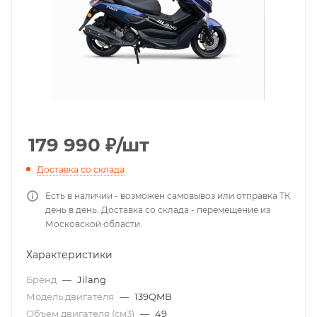
179 990
₽
/шт
Доставка со склада
Есть в наличии - возможен самовывоз или отправка ТК
день в день. Доставка со склада - перемещение из
Московской области.
Характеристики
Бренд
—
Jilang
Модель двигателя
—
139QMB
Объем двигателя (см3)
—
49